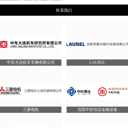
联系我们
中车大连机车车辆有限公司
LAUREL
三菱电机
沈阳中钞信达金融设备