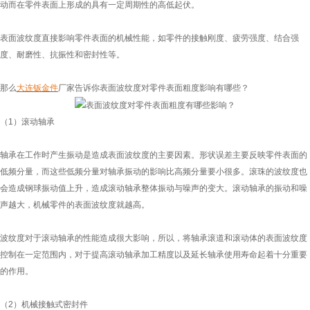
动而在零件表面上形成的具有一定周期性的高低起伏。
表面波纹度直接影响零件表面的机械性能，如零件的接触刚度、疲劳强度、结合强
度、耐磨性、抗振性和密封性等。
那么
大连钣金件
厂家告诉你表面波纹度对零件表面粗度影响有哪些？
（1）滚动轴承
轴承在工作时产生振动是造成表面波纹度的主要因素。形状误差主要反映零件表面的
低频分量，而这些低频分量对轴承振动的影响比高频分量要小很多。滚珠的波纹度也
会造成钢球振动值上升，造成滚动轴承整体振动与噪声的变大。滚动轴承的振动和噪
声越大，机械零件的表面波纹度就越高。
波纹度对于滚动轴承的性能造成很大影响，所以，将轴承滚道和滚动体的表面波纹度
控制在一定范围内，对于提高滚动轴承加工精度以及延长轴承使用寿命起着十分重要
的作用。
（2）机械接触式密封件