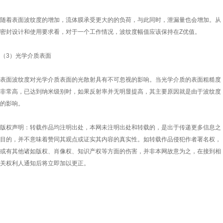
随着表面波纹度的增加，流体膜承受更大的的负荷，与此同时，泄漏量也会增加。从
密封设计和使用要求看，对于一个工作情况，波纹度幅值应该保持在Z优值。
前一个：
无
ꄴ
（3）光学介质表面
后一个：
无
ꄲ
表面波纹度对光学介质表面的光散射具有不可忽视的影响。当光学介质的表面粗糙度
非常高，已达到纳米级别时，如果反射率并无明显提高，其主要原因就是由于波纹度
的影响。
版权声明：转载作品均注明出处，本网未注明出处和转载的，是出于传递更多信息之
目的，并不意味着赞同其观点或证实其内容的真实性。如转载作品侵犯作者署名权，
或有其他诸如版权、肖像权、知识产权等方面的伤害，并非本网故意为之，在接到相
关权利人通知后将立即加以更正。